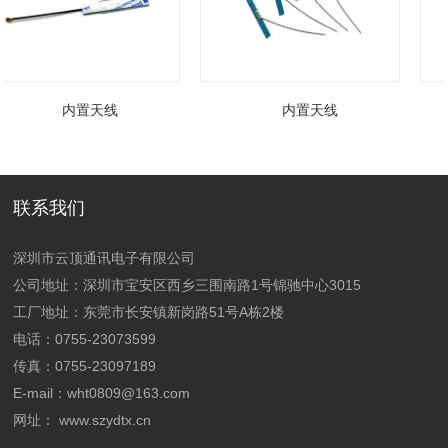
内置天线
内置天线
联系我们
深圳市云顶通讯电子有限公司
公司地址：深圳市宝安区西乡三围南路1号锦驰中心3015
工厂地址：
东莞市长安镇新岗路51号A栋2楼
电话：0755-23073599
传真：0755-23097189
E-mail：wht0809@163.com
网址：
www.szydtx.cn