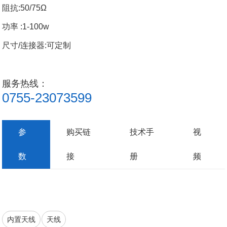
阻抗
:50/75
Ω
功率
:1-100w
尺寸
/连接器:可定制
服务热线：
0755-23073599
参
购买链
技术手
视
数
接
册
频
内置天线
天线