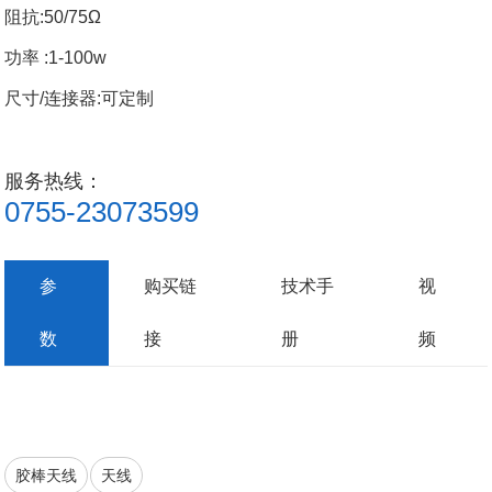
阻抗
:50/75
Ω
功率
:1-100w
尺寸
/连接器:可定制
服务热线：
0755-23073599
参
购买链
技术手
视
数
接
册
频
胶棒天线
天线