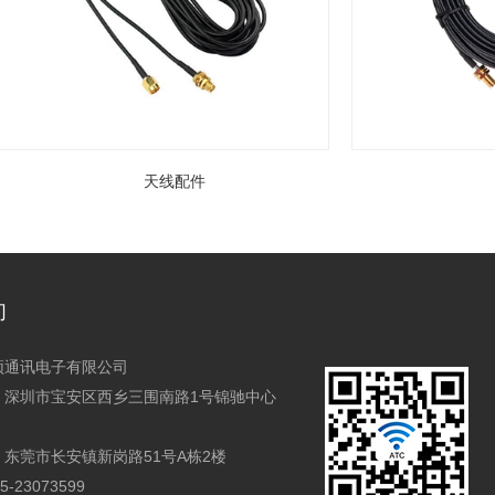
天线配件
天
们
顶通讯电子有限公司
：深圳市宝安区西乡三围南路1号锦驰中心
：
东莞市长安镇新岗路51号A栋2楼
-23073599