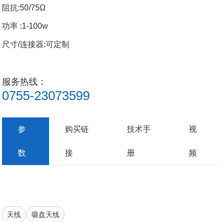
阻抗
:50/75
Ω
功率
:1-100w
尺寸
/连接器:可定制
服务热线：
0755-23073599
参
购买链
技术手
视
数
接
册
频
天线
吸盘天线